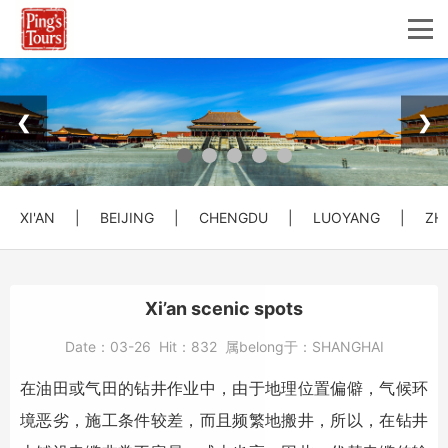
❮
❯
XI'AN
|
BEIJING
|
CHENGDU
|
LUOYANG
|
ZH
Xi’an scenic spots
Date：
03-26
Hit：
832
属belong于：
SHANGHAI
在油田或气田的钻井作业中，由于地理位置偏僻，气候环
境恶劣，施工条件较差，而且频繁地搬井，所以，在钻井