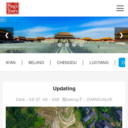
❮
❯
XI'AN
|
BEIJING
|
CHENGDU
|
LUOYANG
|
ZH
Updating
Date：
04-27
Hit：
948
属belong于：
ZHANGJIAJIE