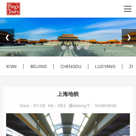
❮
❯
XI'AN
|
BEIJING
|
CHENGDU
|
LUOYANG
|
ZH
上海地铁
Date：
01-08
Hit：
683
属belong于：
SHANGHAI