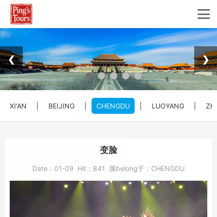
❮
❯
XI'AN
|
BEIJING
|
CHENGDU
|
LUOYANG
|
ZH
变脸
Date：
01-09
Hit：
841
属belong于：
CHENGDU